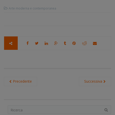
Arte moderna e contemporanea
Precedente
Successiva
S
e