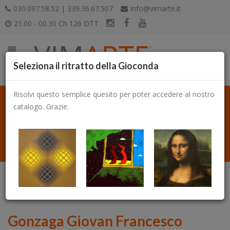
030.097.58.52 | 339.36.67.507
info@vimarte.it
21.00 - 00.30 Ch 126 DTT
Seleziona il ritratto della Gioconda
Risolvi questo semplice quesito per poter accedere al nostro
catalogo. Grazie.
Catalogo
Gonzaga Giovan Francesco