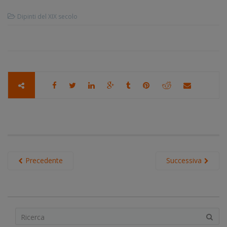
Dipinti del XIX secolo
Precedente
Successiva
S
e