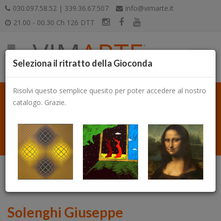
030.097.58.52 | 339.36.67.507
info@vimarte.it
21.00 - 00.30 Ch 126 DTT
Seleziona il ritratto della Gioconda
Risolvi questo semplice quesito per poter accedere al nostro
catalogo. Grazie.
Catalogo
Solenghi Giuseppe