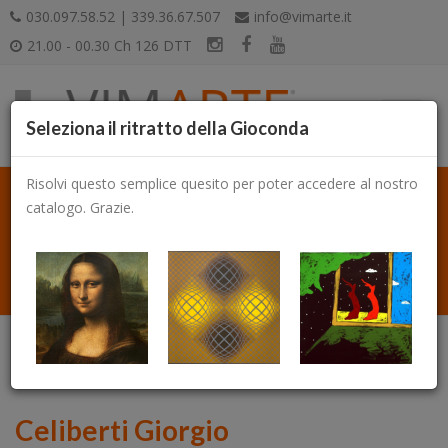
030.097.58.52 | 339.36.67.507
info@vimarte.it
21.00 - 00.30 Ch 126 DTT
Seleziona il ritratto della Gioconda
Risolvi questo semplice quesito per poter accedere al nostro
catalogo. Grazie.
Catalogo
Celiberti Giorgio