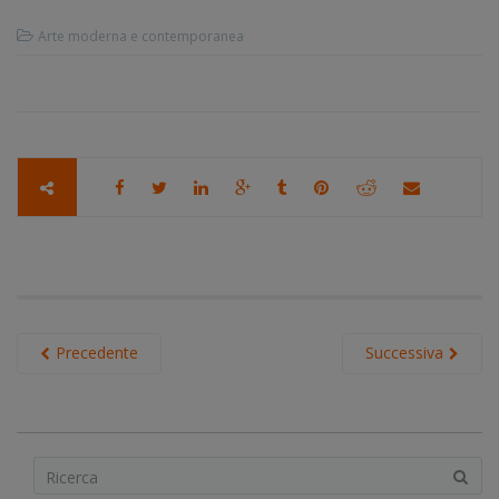
Arte moderna e contemporanea
Precedente
Successiva
S
e