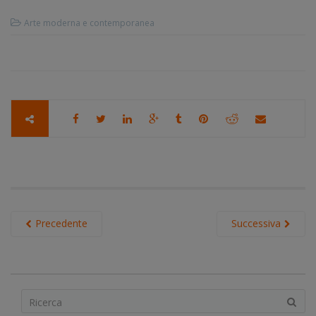
Arte moderna e contemporanea
Precedente
Successiva
S
e