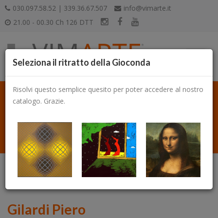
030.097.58.52 | 339.36.67.507
info@vimarte.it
21.00 - 00.30 Ch 126 DTT
Seleziona il ritratto della Gioconda
Risolvi questo semplice quesito per poter accedere al nostro
catalogo. Grazie.
Catalogo
Gilardi Piero