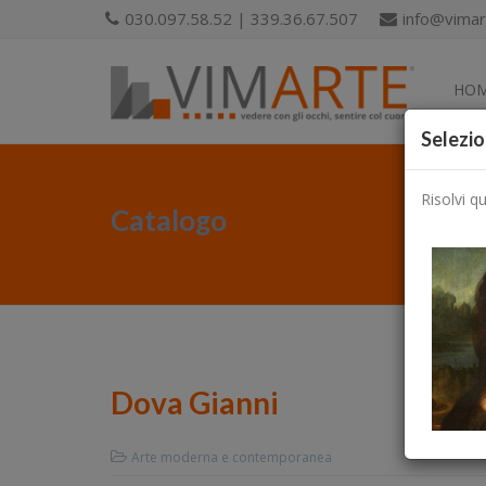
030.097.58.52 | 339.36.67.507
info@vimart
HO
Selezio
Risolvi q
Catalogo
Dova Gianni
Arte moderna e contemporanea