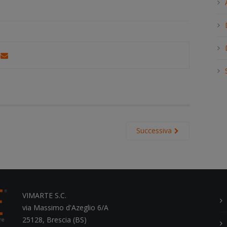
h
.
.
.
Successiva
VIMARTE S.C.
via Massimo d'Azeglio 6/A
25128, Brescia (BS)