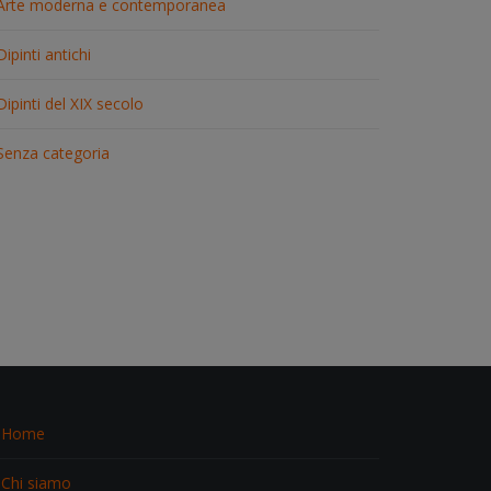
Arte moderna e contemporanea
Dipinti antichi
Dipinti del XIX secolo
Senza categoria
Home
Chi siamo