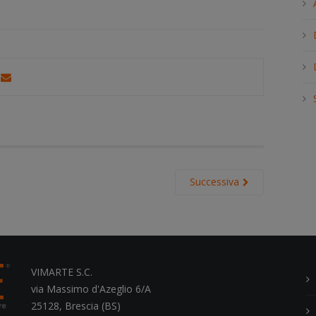
h
.
.
.
Successiva
VIMARTE S.C.
via Massimo d'Azeglio 6/A
25128, Brescia (BS)