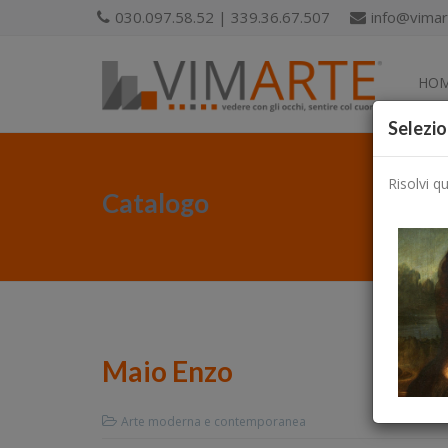
030.097.58.52 | 339.36.67.507
info@vimart
HO
Selezio
Risolvi q
Catalogo
Maio Enzo
Arte moderna e contemporanea