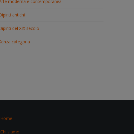
Arte moderna e contemporanea
Dipinti antichi
Dipinti del XIX secolo
Senza categoria
Home
Chi siamo