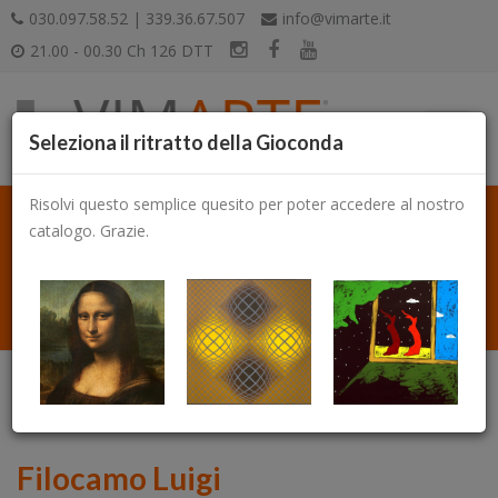
030.097.58.52 | 339.36.67.507
info@vimarte.it
21.00 - 00.30 Ch 126 DTT
Seleziona il ritratto della Gioconda
Risolvi questo semplice quesito per poter accedere al nostro
catalogo. Grazie.
Catalogo
Filocamo Luigi