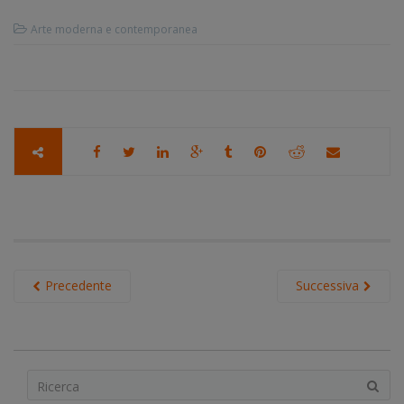
Arte moderna e contemporanea
Precedente
Successiva
S
e