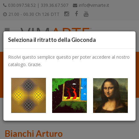
030.097.58.52 | 339.36.67.507
info@vimarte.it
21.00 - 00.30 Ch 126 DTT
Seleziona il ritratto della Gioconda
Risolvi questo semplice quesito per poter accedere al nostro
catalogo. Grazie.
Catalogo
Bianchi Arturo