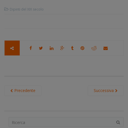
Dipinti del XIX secolo
Precedente
Successiva
S
e