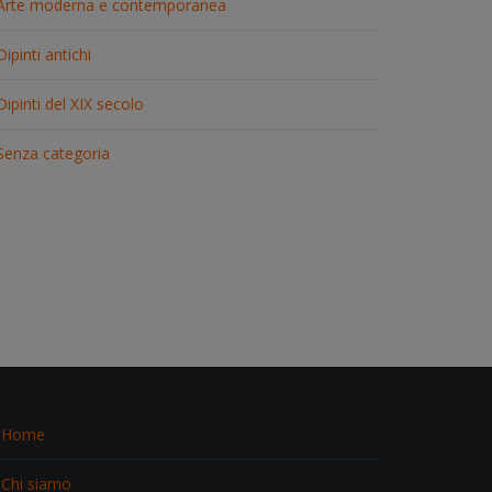
Arte moderna e contemporanea
Dipinti antichi
Dipinti del XIX secolo
Senza categoria
Home
Chi siamo