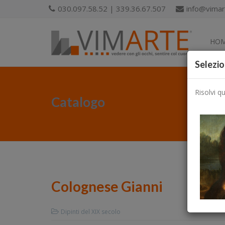
030.097.58.52 | 339.36.67.507
info@vimart
HO
Selezio
Risolvi q
Catalogo
Colognese Gianni
Dipinti del XIX secolo