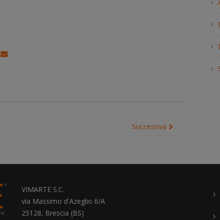
h
.
.
.
Successiva
VIMARTE S.C.
via Massimo d'Azeglio 6/A
25128, Brescia (BS)