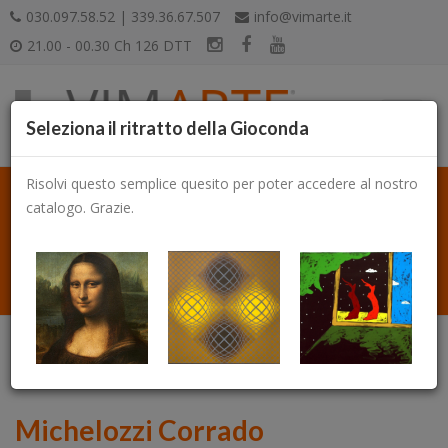
030.097.58.52 | 339.36.67.507
info@vimarte.it
21.00 - 00.30 Ch 126 DTT
Seleziona il ritratto della Gioconda
Risolvi questo semplice quesito per poter accedere al nostro
catalogo. Grazie.
Catalogo
Michelozzi Corrado