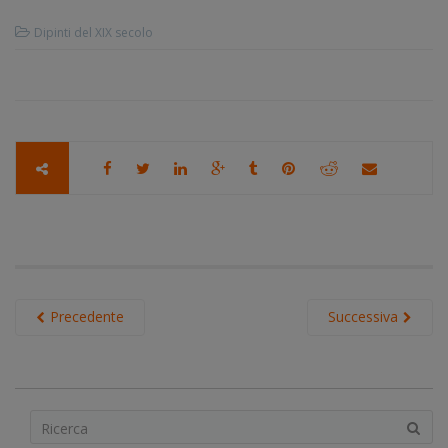
Dipinti del XIX secolo
Precedente
Successiva
S
e