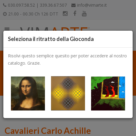
030.097.58.52 | 339.36.67.507
info@vimarte.it
21.00 - 00.30 Ch 126 DTT
Seleziona il ritratto della Gioconda
Risolvi questo semplice quesito per poter accedere al nostro
catalogo. Grazie.
Catalogo
Cavalieri Carlo Achille