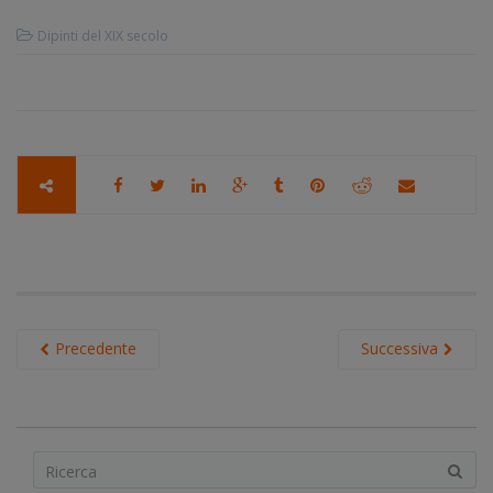
Dipinti del XIX secolo
Precedente
Successiva
S
e