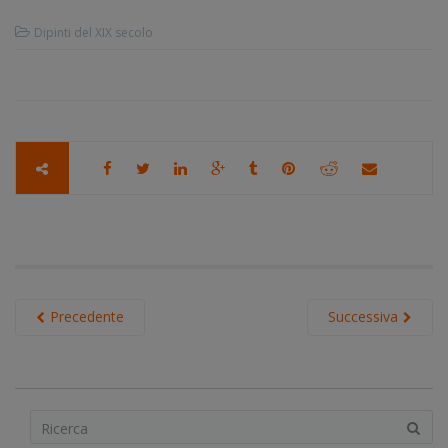
Dipinti del XIX secolo
Precedente
Successiva
S
e