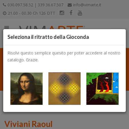
030.097.58.52 | 339.36.67.507
info@vimarte.it
21.00 - 00.30 Ch 126 DTT
Seleziona il ritratto della Gioconda
Risolvi questo semplice quesito per poter accedere al nostro
catalogo. Grazie.
Catalogo
Viviani Raoul