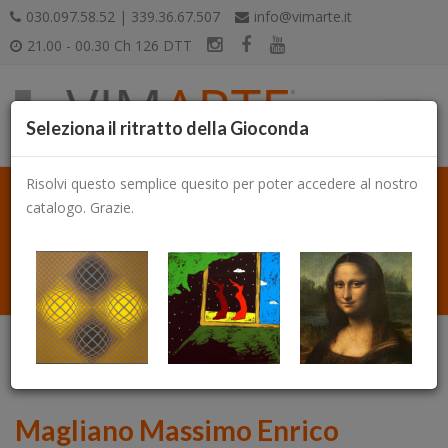
030.097.58.52 | 339.36.67.507
info@vimarte.it
21.00 - 00.30 Ch 126 DTT
Seleziona il ritratto della Gioconda
Risolvi questo semplice quesito per poter accedere al nostro
catalogo. Grazie.
Catalogo
Magliano Massimo Enrico