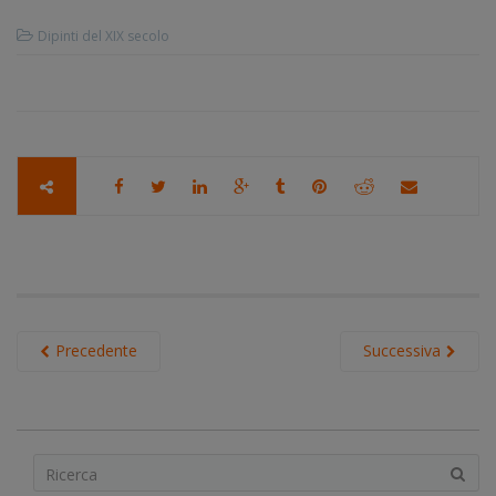
Dipinti del XIX secolo
Precedente
Successiva
S
e