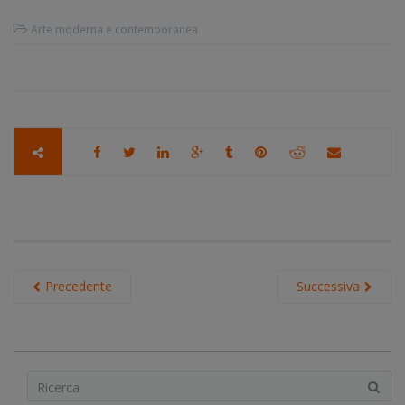
Arte moderna e contemporanea
Precedente
Successiva
S
e