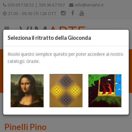
030.097.58.52 | 339.36.67.507
info@vimarte.it
21.00 - 00.30 Ch 126 DTT
Seleziona il ritratto della Gioconda
Risolvi questo semplice quesito per poter accedere al nostro
catalogo. Grazie.
Catalogo
Pinelli Pino