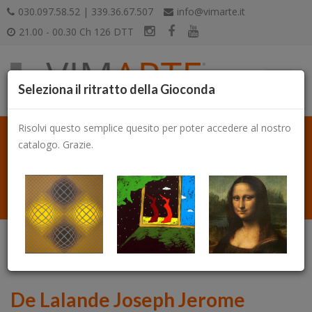
030.097.58.52 | 339.36.67.507
info@vimarte.it
21.00 - 00.30 Ch 126 DTT
Seleziona il ritratto della Gioconda
Risolvi questo semplice quesito per poter accedere al nostro
catalogo. Grazie.
Catalogo
De Lalande Joseph Jerome