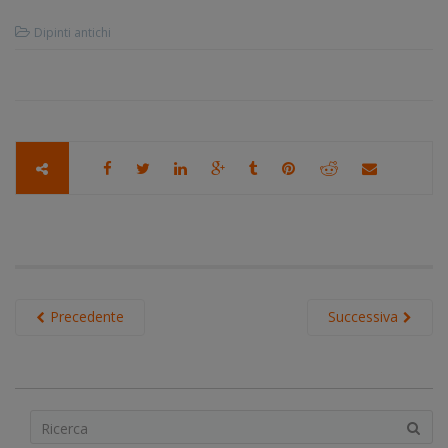
Dipinti antichi
Precedente
Successiva
S
e