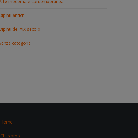
Arte moderna e contemporanea
Dipinti antichi
Dipinti del XIX secolo
Senza categoria
Home
Chi siamo