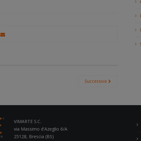
h
.
.
.
Successiva
VIMARTE S.C.
via Massimo d'Azeglio 6/A
25128, Brescia (BS)