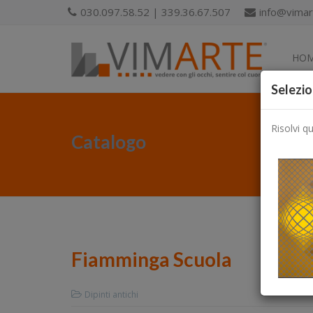
030.097.58.52 | 339.36.67.507
info@vimart
HO
Selezio
Risolvi q
Catalogo
Fiamminga Scuola
Dipinti antichi