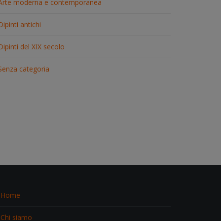
Arte moderna e contemporanea
Dipinti antichi
Dipinti del XIX secolo
Senza categoria
Home
Chi siamo