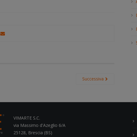
h
.
.
.
Successiva
VIMARTE S.C.
via Massimo d'Azeglio 6/A
25128, Brescia (BS)