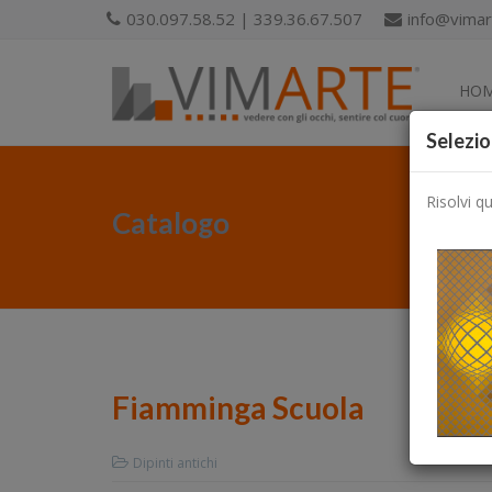
030.097.58.52 | 339.36.67.507
info@vimart
HO
Selezio
Risolvi q
Catalogo
Fiamminga Scuola
Dipinti antichi