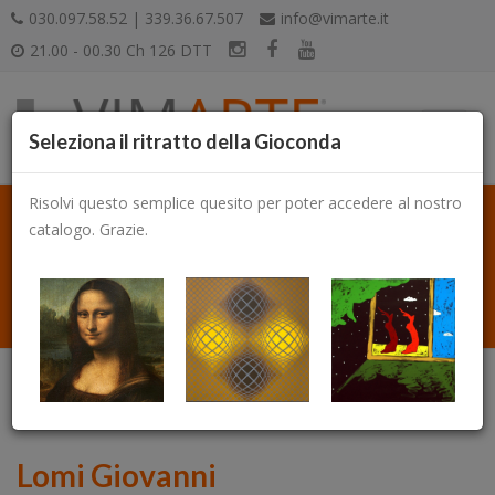
030.097.58.52 | 339.36.67.507
info@vimarte.it
21.00 - 00.30 Ch 126 DTT
Seleziona il ritratto della Gioconda
Risolvi questo semplice quesito per poter accedere al nostro
catalogo. Grazie.
Catalogo
Lomi Giovanni