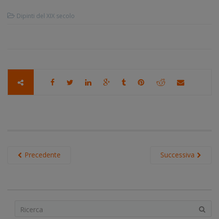
Dipinti del XIX secolo
Precedente
Successiva
S
e