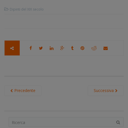
Dipinti del XIX secolo
Precedente
Successiva
S
e