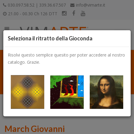
030.097.58.52 | 339.36.67.507
info@vimarte.it
21.00 - 00.30 Ch 126 DTT
Seleziona il ritratto della Gioconda
Risolvi questo semplice quesito per poter accedere al nostro
catalogo. Grazie.
Catalogo
March Giovanni