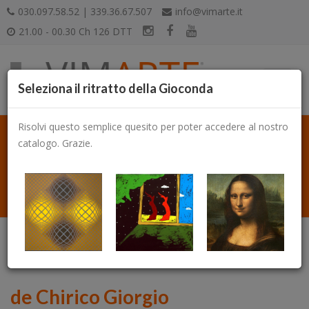
030.097.58.52 | 339.36.67.507
info@vimarte.it
21.00 - 00.30 Ch 126 DTT
Seleziona il ritratto della Gioconda
Risolvi questo semplice quesito per poter accedere al nostro
catalogo. Grazie.
Catalogo
de Chirico Giorgio