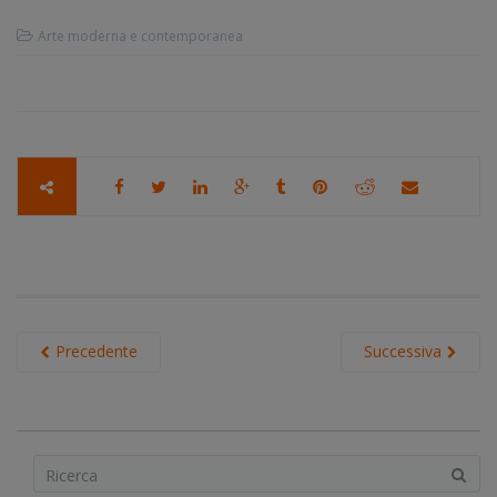
Arte moderna e contemporanea
Precedente
Successiva
S
e