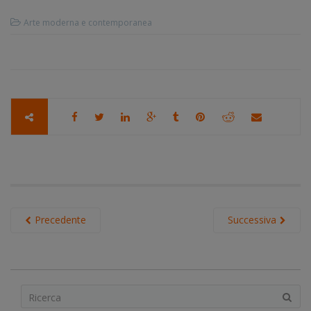
Arte moderna e contemporanea
Precedente
Successiva
S
e