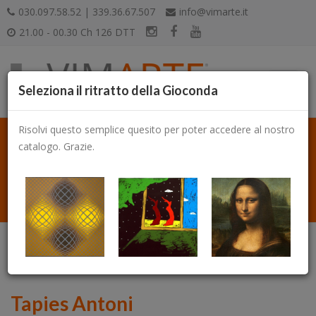
030.097.58.52 | 339.36.67.507
info@vimarte.it
21.00 - 00.30 Ch 126 DTT
Seleziona il ritratto della Gioconda
Risolvi questo semplice quesito per poter accedere al nostro
catalogo. Grazie.
Catalogo
Tapies Antoni