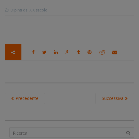
Dipinti del XIX secolo
Precedente
Successiva
S
e