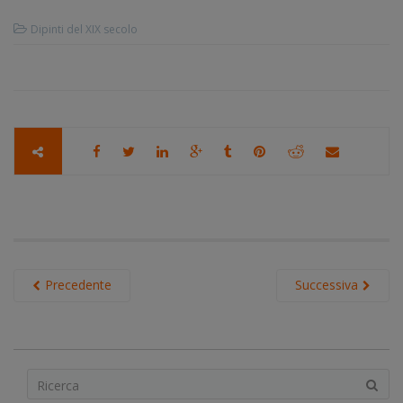
Dipinti del XIX secolo
Precedente
Successiva
S
e