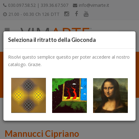
030.097.58.52 | 339.36.67.507
info@vimarte.it
21.00 - 00.30 Ch 126 DTT
Seleziona il ritratto della Gioconda
Risolvi questo semplice quesito per poter accedere al nostro
catalogo. Grazie.
Catalogo
Mannucci Cipriano