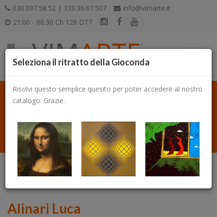
030.097.58.52 | 339.36.67.507
info@vimarte.it
21.00 - 00.30 Ch 126 DTT
Seleziona il ritratto della Gioconda
Risolvi questo semplice quesito per poter accedere al nostro
catalogo. Grazie.
Catalogo
Alinari Luca