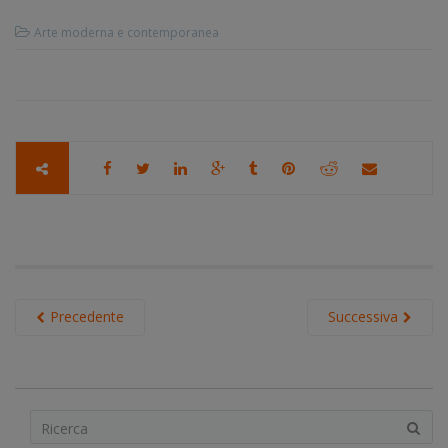
Arte moderna e contemporanea
Precedente
Successiva
S
e