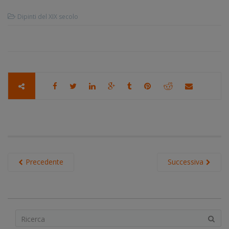
Dipinti del XIX secolo
Precedente
Successiva
S
e