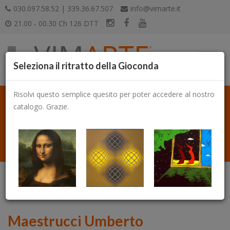
030.097.58.52 | 339.36.67.507
info@vimarte.it
21.00 - 00.30 Ch 126 DTT
Seleziona il ritratto della Gioconda
Risolvi questo semplice quesito per poter accedere al nostro
catalogo. Grazie.
Catalogo
Maestrucci Umberto