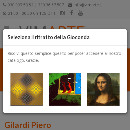
030.097.58.52 | 339.36.67.507
info@vimarte.it
21.00 - 00.30 Ch 126 DTT
Seleziona il ritratto della Gioconda
Risolvi questo semplice quesito per poter accedere al nostro
catalogo. Grazie.
Catalogo
Gilardi Piero