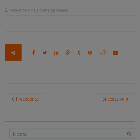
Arte moderna e contemporanea
Precedente
Successiva
S
e