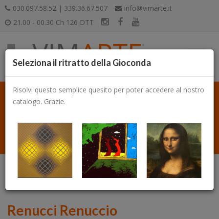
030.097.58.52 | 339.36.67.507
info@vimarte.it
21.00 - 00.30 Ch 126 DTT
Seleziona il ritratto della Gioconda
Risolvi questo semplice quesito per poter accedere al nostro
catalogo. Grazie.
Catalogo
Renucci Renuccio