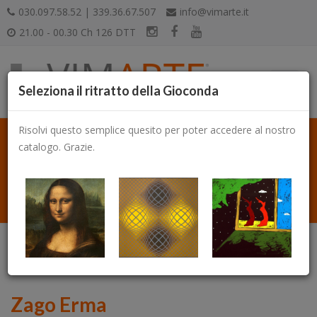
030.097.58.52 | 339.36.67.507
info@vimarte.it
21.00 - 00.30 Ch 126 DTT
Seleziona il ritratto della Gioconda
Risolvi questo semplice quesito per poter accedere al nostro
catalogo. Grazie.
Catalogo
Zago Erma