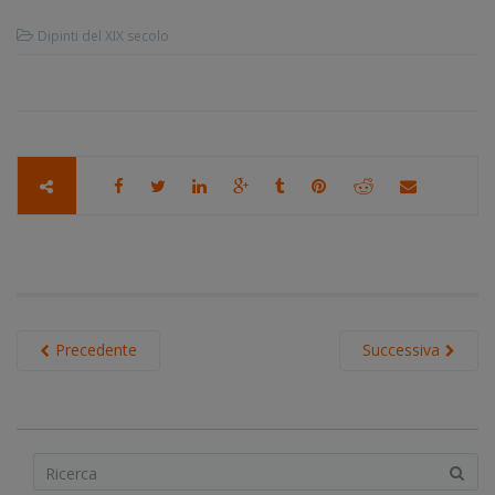
Dipinti del XIX secolo
Precedente
Successiva
S
e