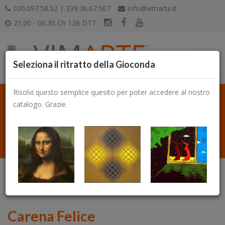
030.097.58.52 | 339.36.67.507
info@vimarte.it
21.00 - 00.30 Ch 126 DTT
Seleziona il ritratto della Gioconda
Risolvi questo semplice quesito per poter accedere al nostro
catalogo. Grazie.
Catalogo
Carena Felice