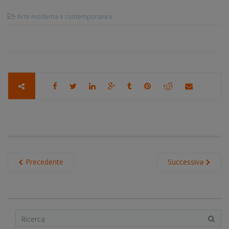
Arte moderna e contemporanea
Precedente
Successiva
S
e