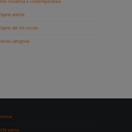
Arte moderna e contemporanea
Dipinti antichi
Dipinti del XIX secolo
Senza categoria
Home
Chi siamo