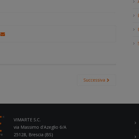
h
.
.
.
Successiva
VIMARTE S.C.
via Massimo d'Azeglio 6/A
25128, Brescia (BS)