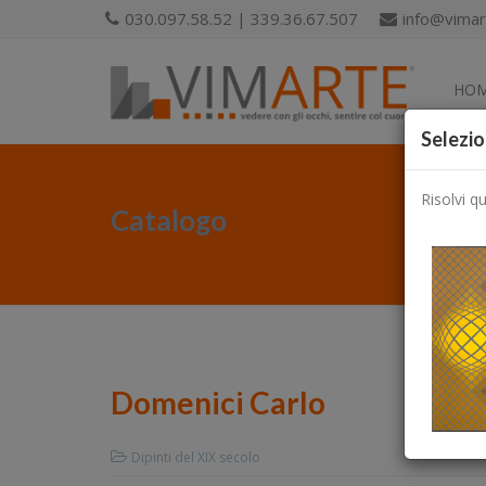
030.097.58.52 | 339.36.67.507
info@vimart
HO
Selezio
Risolvi q
Catalogo
Domenici Carlo
Dipinti del XIX secolo