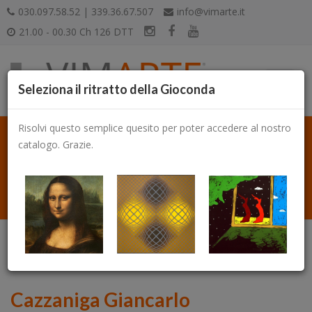
030.097.58.52 | 339.36.67.507
info@vimarte.it
21.00 - 00.30 Ch 126 DTT
Seleziona il ritratto della Gioconda
Risolvi questo semplice quesito per poter accedere al nostro
catalogo. Grazie.
Catalogo
Cazzaniga Giancarlo