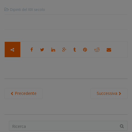
Dipinti del XIX secolo
Precedente
Successiva
S
e