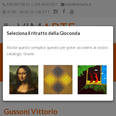
030.097.58.52 | 339.36.67.507
info@vimarte.it
21.00 - 00.30 Ch 126 DTT
Seleziona il ritratto della Gioconda
Risolvi questo semplice quesito per poter accedere al nostro
catalogo. Grazie.
Catalogo
Gussoni Vittorio