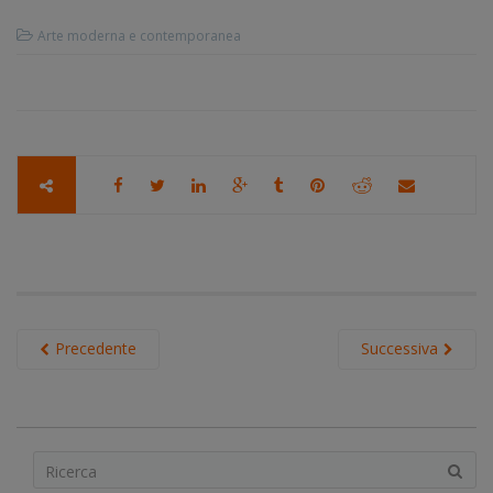
Arte moderna e contemporanea
Precedente
Successiva
S
e