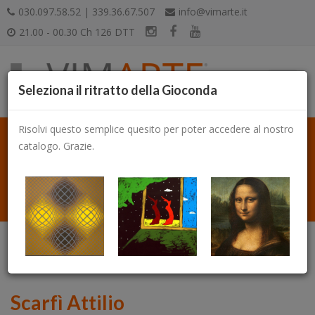
030.097.58.52 | 339.36.67.507
info@vimarte.it
21.00 - 00.30 Ch 126 DTT
Seleziona il ritratto della Gioconda
Risolvi questo semplice quesito per poter accedere al nostro
catalogo. Grazie.
Catalogo
Scarfì Attilio