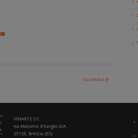
h
.
.
.
Successiva
VIMARTE S.C.
via Massimo d'Azeglio 6/A
25128, Brescia (BS)