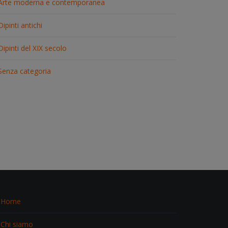
Arte moderna e contemporanea
Dipinti antichi
Dipinti del XIX secolo
Senza categoria
Home
Chi siamo