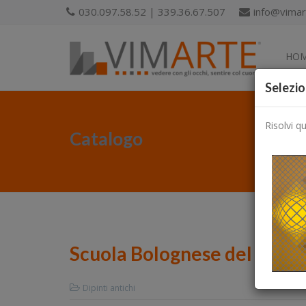
030.097.58.52 | 339.36.67.507
info@vimart
HO
Selezio
Risolvi q
Catalogo
Scuola Bolognese del XVIII 
Dipinti antichi