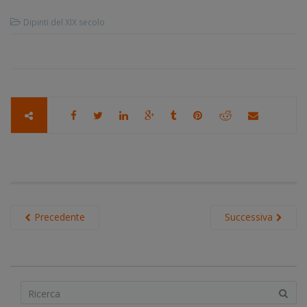
Dipinti del XIX secolo
Precedente
Successiva
S
e