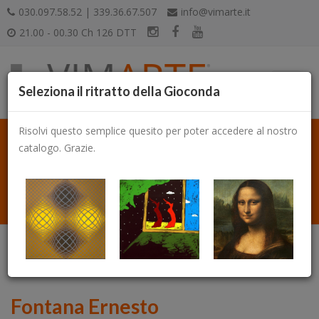
030.097.58.52 | 339.36.67.507
info@vimarte.it
21.00 - 00.30 Ch 126 DTT
Seleziona il ritratto della Gioconda
Risolvi questo semplice quesito per poter accedere al nostro
catalogo. Grazie.
Catalogo
Fontana Ernesto