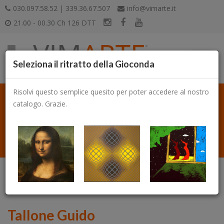
030.097.58.52 | 339.36.67.507
info@vimarte.it
21.00 - 00.30 Ch 126 DTT
Seleziona il ritratto della Gioconda
Risolvi questo semplice quesito per poter accedere al nostro
catalogo. Grazie.
Catalogo
Tallone Guido