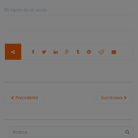
Dipinti del XIX secolo
Precedente
Successiva
S
e