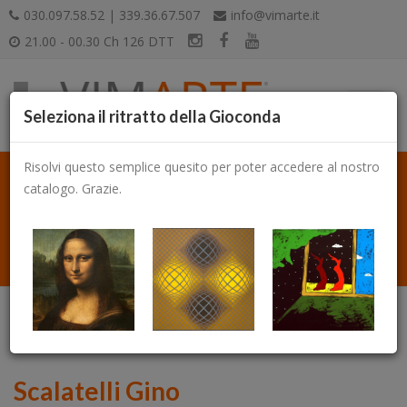
030.097.58.52 | 339.36.67.507
info@vimarte.it
21.00 - 00.30 Ch 126 DTT
Seleziona il ritratto della Gioconda
Risolvi questo semplice quesito per poter accedere al nostro
catalogo. Grazie.
Catalogo
Scalatelli Gino