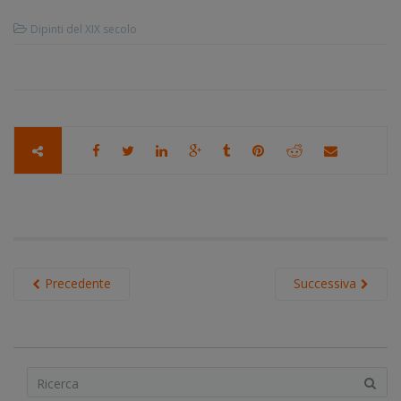
Dipinti del XIX secolo
Precedente
Successiva
S
e