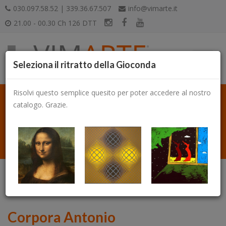
030.097.58.52 | 339.36.67.507
info@vimarte.it
21.00 - 00.30 Ch 126 DTT
Seleziona il ritratto della Gioconda
Risolvi questo semplice quesito per poter accedere al nostro
catalogo. Grazie.
Catalogo
Corpora Antonio