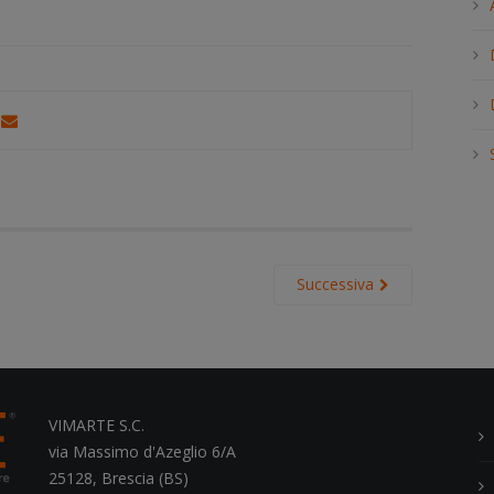
h
.
.
.
Successiva
VIMARTE S.C.
via Massimo d'Azeglio 6/A
25128, Brescia (BS)