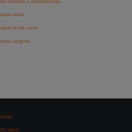
Arte moderna e contemporanea
Dipinti antichi
Dipinti del XIX secolo
Senza categoria
Home
Chi siamo