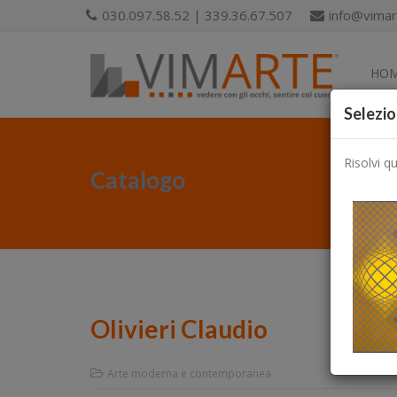
030.097.58.52 | 339.36.67.507
info@vimart
HO
Selezio
Risolvi q
Catalogo
Olivieri Claudio
Arte moderna e contemporanea