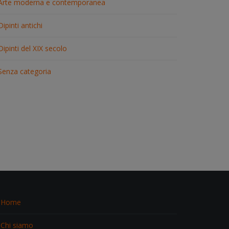
Arte moderna e contemporanea
Dipinti antichi
Dipinti del XIX secolo
Senza categoria
Home
Chi siamo