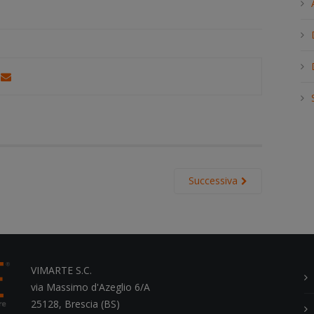
h
.
.
.
Successiva
VIMARTE S.C.
via Massimo d'Azeglio 6/A
25128, Brescia (BS)