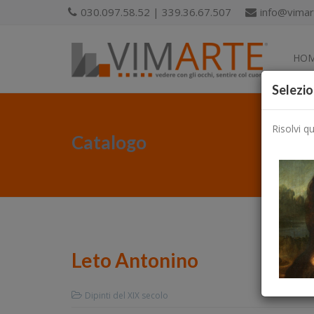
030.097.58.52 | 339.36.67.507
info@vimart
HO
Selezio
Risolvi q
Catalogo
Leto Antonino
Dipinti del XIX secolo