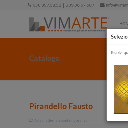
030.097.58.52 | 339.36.67.507
info@vimart
HO
Selezio
Risolvi q
Catalogo
Pirandello Fausto
Arte moderna e contemporanea