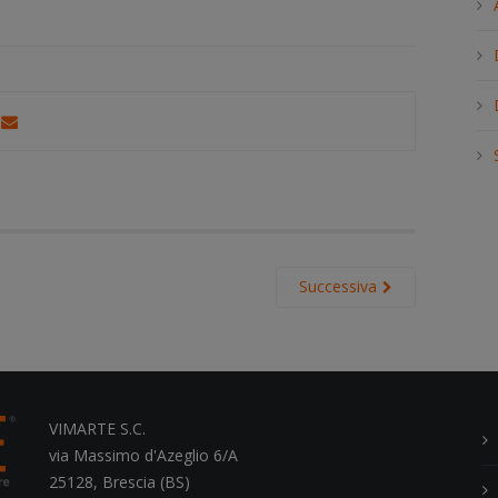
h
.
.
.
Successiva
VIMARTE S.C.
via Massimo d'Azeglio 6/A
25128, Brescia (BS)