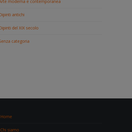
Arte moderna e contemporanea
Dipinti antichi
Dipinti del XIX secolo
Senza categoria
Home
Chi siamo