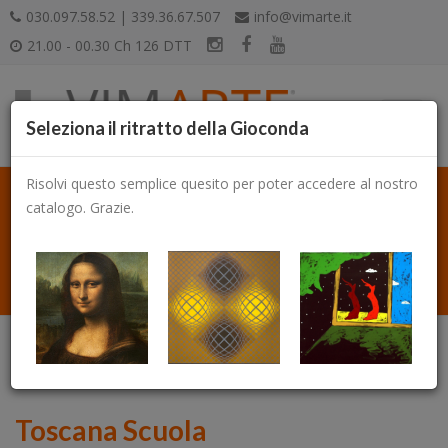
030.097.58.52 | 339.36.67.507
info@vimarte.it
21.00 - 00.30 Ch 126 DTT
Seleziona il ritratto della Gioconda
Risolvi questo semplice quesito per poter accedere al nostro
catalogo. Grazie.
Catalogo
Toscana Scuola