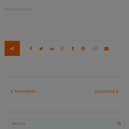
Dipinti antichi
Precedente
Successiva
S
e