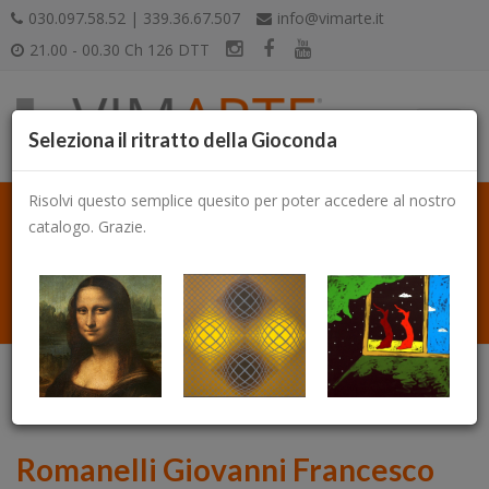
030.097.58.52 | 339.36.67.507
info@vimarte.it
21.00 - 00.30 Ch 126 DTT
Seleziona il ritratto della Gioconda
Risolvi questo semplice quesito per poter accedere al nostro
catalogo. Grazie.
Catalogo
Romanelli Giovanni Francesco