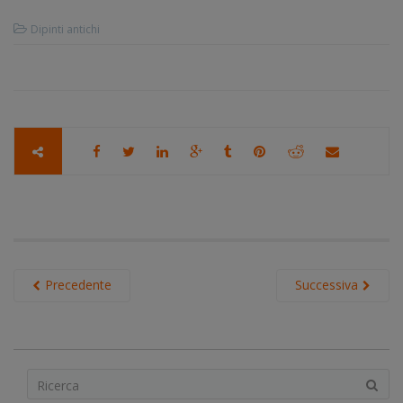
Dipinti antichi
Precedente
Successiva
S
e