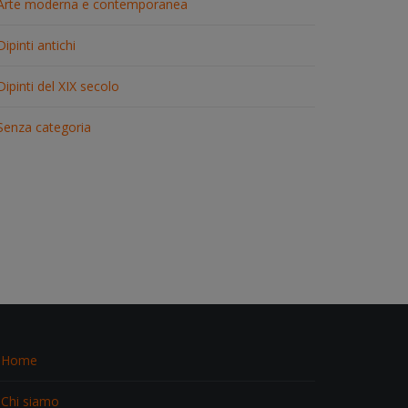
Arte moderna e contemporanea
Dipinti antichi
Dipinti del XIX secolo
Senza categoria
Home
Chi siamo