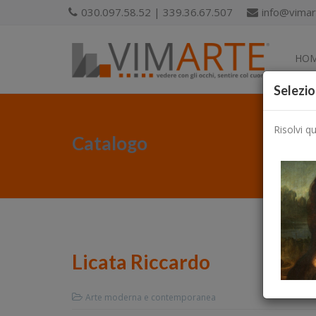
030.097.58.52 | 339.36.67.507
info@vimart
HO
Selezio
Risolvi q
Catalogo
Licata Riccardo
Arte moderna e contemporanea