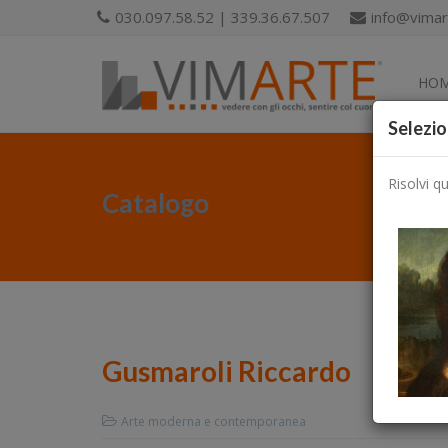
030.097.58.52 | 339.36.67.507
info@vimart
HO
Selezio
Risolvi q
Catalogo
Gusmaroli Riccardo
Arte moderna e contemporanea