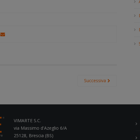
h
.
.
.
Successiva
VIMARTE S.C.
via Massimo d'Azeglio 6/A
25128, Brescia (BS)