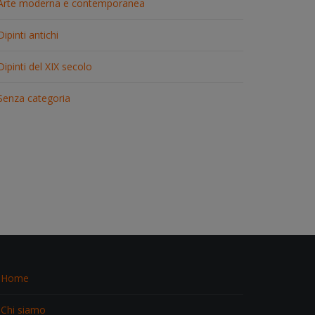
Arte moderna e contemporanea
Dipinti antichi
Dipinti del XIX secolo
Senza categoria
Home
Chi siamo