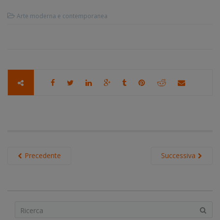
Arte moderna e contemporanea
Precedente
Successiva
S
e