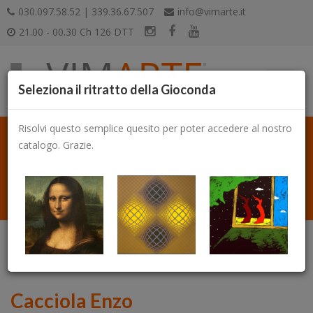
030.097.58.52 | 339.36.67.507
info@vimarte.it
21.00 - 00.30 Ch 126 DTT
Seleziona il ritratto della Gioconda
Risolvi questo semplice quesito per poter accedere al nostro
catalogo. Grazie.
Catalogo
Cacciola Enzo