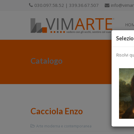
030.097.58.52 | 339.36.67.507
info@vimart
HO
Selezio
Risolvi q
Catalogo
Cacciola Enzo
Arte moderna e contemporanea