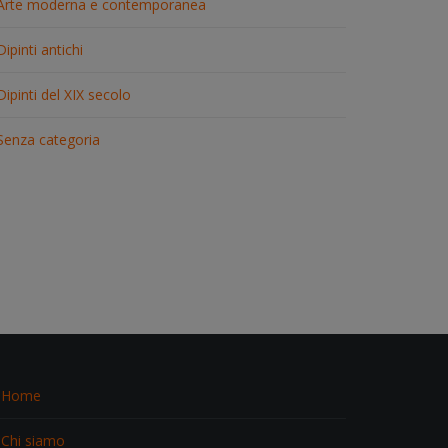
Arte moderna e contemporanea
Dipinti antichi
Dipinti del XIX secolo
Senza categoria
Home
Chi siamo