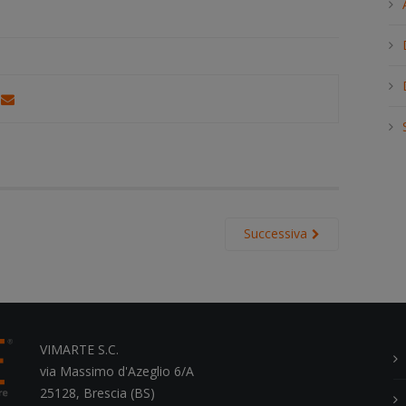
h
.
.
.
Successiva
VIMARTE S.C.
via Massimo d'Azeglio 6/A
25128, Brescia (BS)