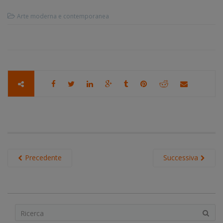
Arte moderna e contemporanea
Precedente
Successiva
S
e