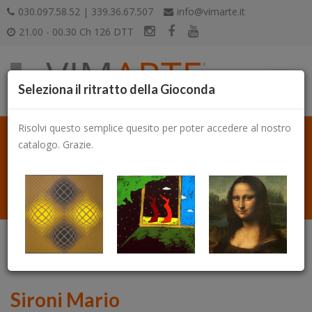
030.097.58.52 | 339.36.67.507
info@vimarte.it
21.00 - 00.30 Ch 126 DTT
Seleziona il ritratto della Gioconda
Risolvi questo semplice quesito per poter accedere al nostro
catalogo. Grazie.
Catalogo
Sironi Mario