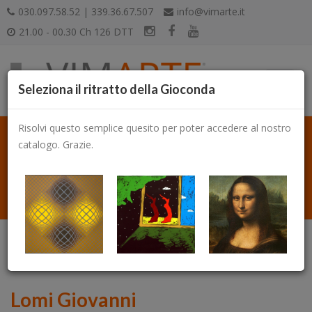
030.097.58.52 | 339.36.67.507
info@vimarte.it
21.00 - 00.30 Ch 126 DTT
Seleziona il ritratto della Gioconda
Risolvi questo semplice quesito per poter accedere al nostro
catalogo. Grazie.
Catalogo
Lomi Giovanni