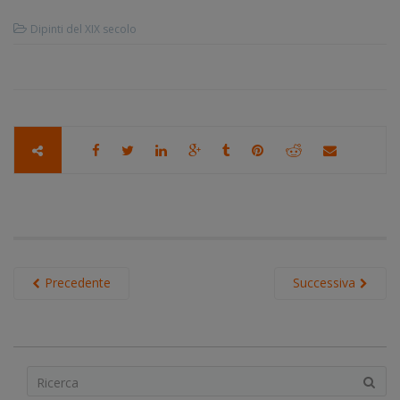
Dipinti del XIX secolo
Precedente
Successiva
S
e