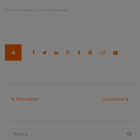
Arte moderna e contemporanea
Precedente
Successiva
S
e