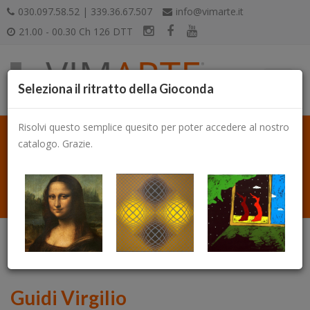
030.097.58.52 | 339.36.67.507
info@vimarte.it
21.00 - 00.30 Ch 126 DTT
Seleziona il ritratto della Gioconda
Risolvi questo semplice quesito per poter accedere al nostro
catalogo. Grazie.
Catalogo
Guidi Virgilio